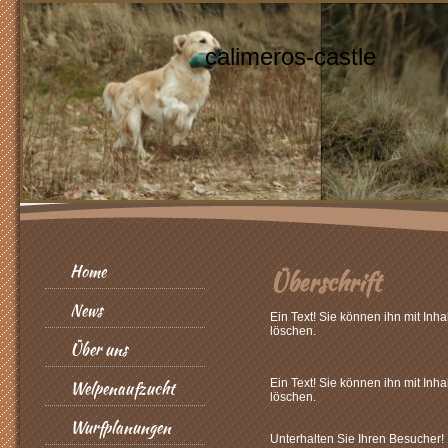
calimeros-castle
Home
Überschrift
News
Ein Text! Sie können ihn mit Inha
löschen.
Über uns
Ein Text! Sie können ihn mit Inha
Welpenaufzucht
löschen.
Wurfplanungen
Unterhalten Sie Ihren Besucher!