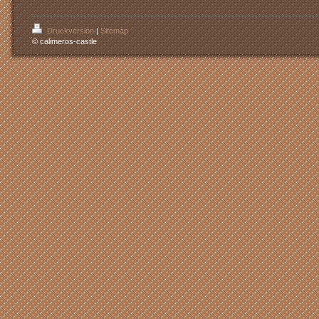
Druckversion
|
Sitemap
© calimeros-castle