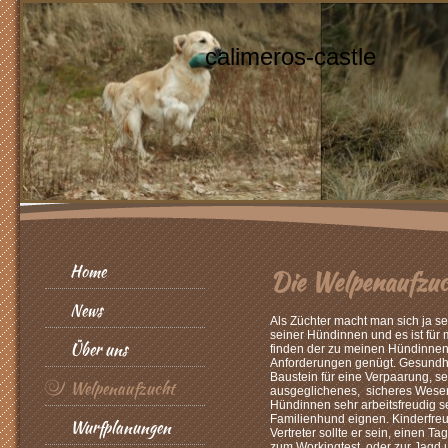
calimeros-castle
Home
Die Welpenaufzuc
News
Als Züchter macht man sich ja 
seiner Hündinnen und es ist für 
Über uns
finden der zu meinen Hündinnen
Anforderungen genügt. Gesundhei
Baustein für eine Verpaarung, seh
Welpenaufzucht
ausgeglichenes, sicheres Wesen
Hündinnen sehr arbeitsfreudig se
Familienhund eignen. Kinderfreu
Wurfplanungen
Vertreter sollte er sein, einen T
zum Workingtest, oder zur Jagd 