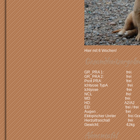
Hier mit 6 Wochen!
Gesundheitsergebni
GR_PRA 1: frei
GR_PRA 2: frei
Prcd PRA: frei
Ichtyose TypA frei
Ichtyose frei
NCL frei
MD frei
HD: A2/A2
ED: frei / frei
Augen : frei
Ektopischer Ureter frei Gra
Herzultraschall frei
Gewicht: 42kg
Ahnentafel