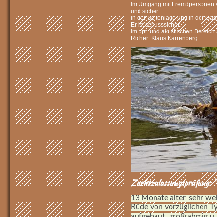
Im Umgang mit Fremdpersonen verh
und sicher.
In der Seitenlage und in der Gasse
Er ist schusssicher.
Im opt. und akustischen Bereich 
Richer: Klaus Karrenberg
Zuchtzulassungsprüfung: "
13 Monate alter, sehr wei
Rüde von vorzüglichen Ty
aufgebaut, großrahmig u. 