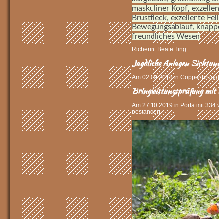
maskuliner Kopf, exzellen
Brustfleck, exzellente Fell
Bewegungsablauf, knappe
freundliches Wesen
Richerin: Beate Ting
Jagdliche Anlagen Sichtun
Am 02.09.2018 in Coppenbrügg
Bringleistungsprüfung mit 
Am 27.10.2019 in Porta mit 334
bestanden