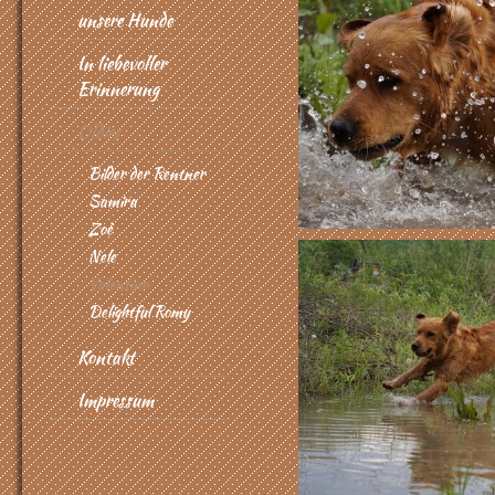
unsere Hunde
In liebevoller
Erinnerung
Oldies
Bilder der Rentner
Samira
Zoè
Nele
Valentino
Delightful Romy
Kontakt
Impressum