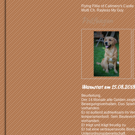
Flying Fillie of Calimero's Castle
Multi Ch. Rayleas My Guy
Prüfungen
Wesenstest am 15.08.2018 
Beurteilung:
Der 14 Monate alte Golden zeig
Bewegungsverhalten. Das Spielve
vorhanden.
Er ist äußerst aufmerksam im Ver
temperamentvoll. Sein Beuteverha
vorhanden.
Er trägt und trägt freudig zu.
Er hat eine vertrauensvolle Bind
Unterordnungsbereitschaft.