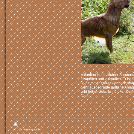
Valentino ist ein kleiner Sonne
freundlich und zutraulich. Er ist
Rüde mit aussergewöhnlich star
Sehr ausgeprägte jadliche Anlage
und hoher Geschwindigkeit beim 
Nase.
Druckversion
|
Sitemap
© calimeros-castle