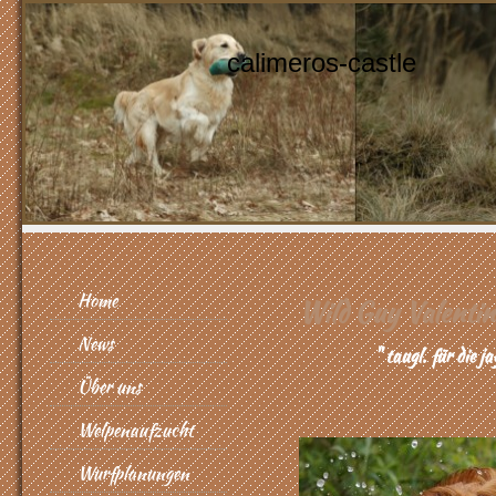
calimeros-castle
Home
Wild Guy Valentino
News
" taugl. für die jagdli
Über uns
Welpenaufzucht
Wurfplanungen